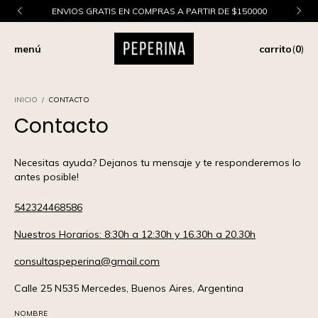
ENVIOS GRATIS EN COMPRAS A PARTIR DE $150000
menú
carrito
(
0
)
INICIO
/
CONTACTO
Contacto
Necesitas ayuda? Dejanos tu mensaje y te responderemos lo
antes posible!
542324468586
Nuestros Horarios: 8:30h a 12:30h y 16.30h a 20.30h
consultaspeperina@gmail.com
Calle 25 N535 Mercedes, Buenos Aires, Argentina
NOMBRE